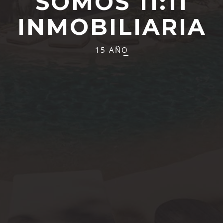
SOMOS 11:11
INMOBILIARIA
1
5
A
Ñ
O
S
D